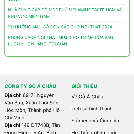
NHÀ CUNG CẤP GỖ MDF PHỦ MELAMINE TẠI TP.HCM VÀ
KHU VỰC MIỀN NAM
XU HƯỚNG MÀU GỖ ĐƠN SẮC CHO NỘI THẤT 2024
PHONG CÁCH NỘI THẤT MUJI CHO TỔ ẤM CỦA BẠN
LUÔN NHẸ NHÀNG, TỐI GIẢN
CÔNG TY GỖ Á CHÂU
GIỚI THIỆU
Địa chỉ
: 69-71 Nguyễn
Về Gỗ Á Châu
Văn Bứa, Xuân Thới Sơn,
Lịch sử hình thành
Hóc Môn, Thành phố Hồ
Chí Minh
Sứ mệnh và tầm nhìn
Địa chỉ
149 DT743B, Tân
Hệ thống phân phối
Đông Hiệp, Dĩ An, Bình