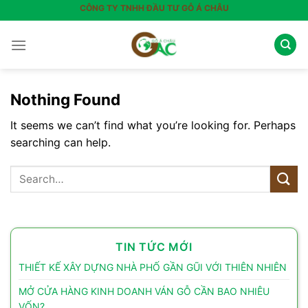
Skip
CÔNG TY TNHH ĐẦU TƯ GỖ Á CHÂU
to
content
Nothing Found
It seems we can’t find what you’re looking for. Perhaps
searching can help.
TIN TỨC MỚI
THIẾT KẾ XÂY DỰNG NHÀ PHỐ GẦN GŨI VỚI THIÊN NHIÊN
MỞ CỬA HÀNG KINH DOANH VÁN GỖ CẦN BAO NHIÊU
VỐN?