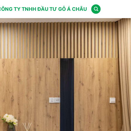
CÔNG TY TNHH ĐẦU TƯ GỖ Á CHÂU