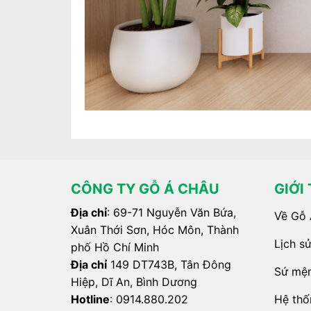
CÔNG TY GỖ Á CHÂU
GIỚI
Địa chỉ
: 69-71 Nguyễn Văn Bứa,
Về Gỗ 
Xuân Thới Sơn, Hóc Môn, Thành
Lịch sử
phố Hồ Chí Minh
Địa chỉ
149 DT743B, Tân Đông
Sứ mện
Hiệp, Dĩ An, Bình Dương
Hệ thố
Hotline
:
0914.880.202