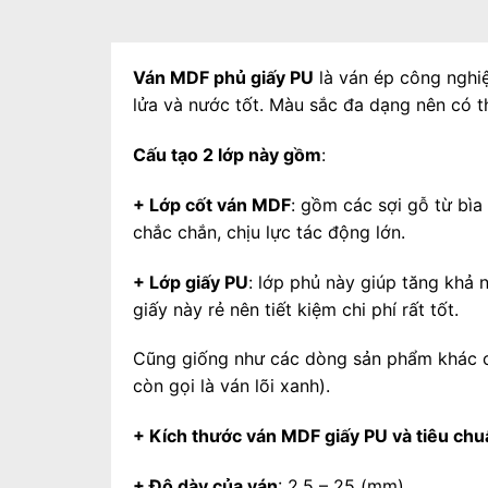
Ván MDF phủ giấy PU
là ván ép công nghiệ
lửa và nước tốt. Màu sắc đa dạng nên có th
Cấu tạo 2 lớp này gồm
:
+ Lớp cốt ván MDF
: gồm các sợi gỗ từ bìa
chắc chắn, chịu lực tác động lớn.
+ Lớp giấy PU
: lớp phủ này giúp tăng khả
giấy này rẻ nên tiết kiệm chi phí rất tốt.
Cũng giống như các dòng sản phẩm khác
còn gọi là ván lõi xanh).
+ Kích thước ván MDF giấy PU và tiêu chu
+ Độ dày của ván
: 2.5 – 25 (mm)