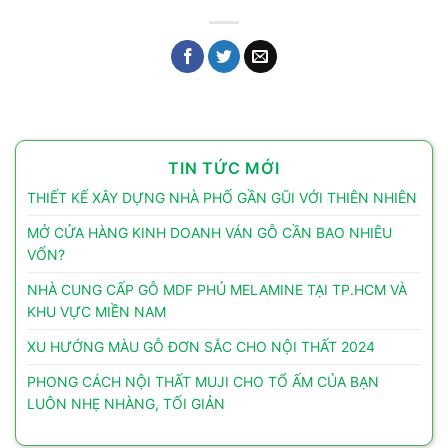
TIN TỨC MỚI
THIẾT KẾ XÂY DỰNG NHÀ PHỐ GẦN GŨI VỚI THIÊN NHIÊN
MỞ CỬA HÀNG KINH DOANH VÁN GỖ CẦN BAO NHIÊU
VỐN?
NHÀ CUNG CẤP GỖ MDF PHỦ MELAMINE TẠI TP.HCM VÀ
KHU VỰC MIỀN NAM
XU HƯỚNG MÀU GỖ ĐƠN SẮC CHO NỘI THẤT 2024
PHONG CÁCH NỘI THẤT MUJI CHO TỔ ẤM CỦA BẠN
LUÔN NHẸ NHÀNG, TỐI GIẢN