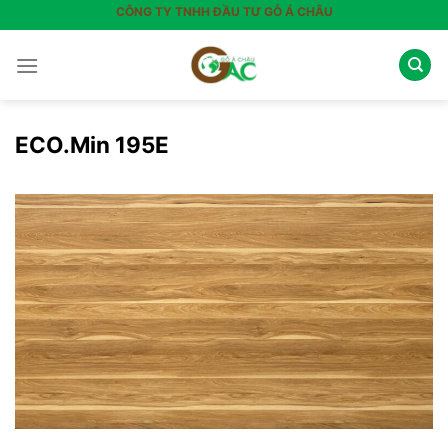
Skip
CÔNG TY TNHH ĐẦU TƯ GỖ Á CHÂU
to
content
ECO.Min 195E