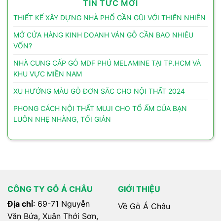
TIN TỨC MỚI
THIẾT KẾ XÂY DỰNG NHÀ PHỐ GẦN GŨI VỚI THIÊN NHIÊN
MỞ CỬA HÀNG KINH DOANH VÁN GỖ CẦN BAO NHIÊU
VỐN?
NHÀ CUNG CẤP GỖ MDF PHỦ MELAMINE TẠI TP.HCM VÀ
KHU VỰC MIỀN NAM
XU HƯỚNG MÀU GỖ ĐƠN SẮC CHO NỘI THẤT 2024
PHONG CÁCH NỘI THẤT MUJI CHO TỔ ẤM CỦA BẠN
LUÔN NHẸ NHÀNG, TỐI GIẢN
CÔNG TY GỖ Á CHÂU
GIỚI THIỆU
Địa chỉ
: 69-71 Nguyễn
Về Gỗ Á Châu
Văn Bứa, Xuân Thới Sơn,