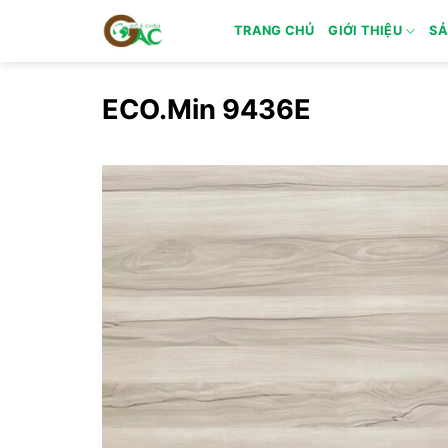
Skip
TRANG CHỦ
GIỚI THIỆU
SẢ
to
content
ECO.Min 9436E