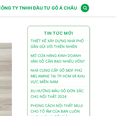
CÔNG TY TNHH ĐẦU TƯ GỖ Á CHÂU
TIN TỨC MỚI
THIẾT KẾ XÂY DỰNG NHÀ PHỐ
GẦN GŨI VỚI THIÊN NHIÊN
MỞ CỬA HÀNG KINH DOANH
VÁN GỖ CẦN BAO NHIÊU VỐN?
NHÀ CUNG CẤP GỖ MDF PHỦ
MELAMINE TẠI TP.HCM VÀ KHU
VỰC MIỀN NAM
XU HƯỚNG MÀU GỖ ĐƠN SẮC
CHO NỘI THẤT 2024
PHONG CÁCH NỘI THẤT MUJI
CHO TỔ ẤM CỦA BẠN LUÔN