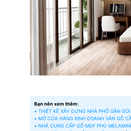
Bạn nên xem thêm:
THIẾT KẾ XÂY DỰNG NHÀ PHỐ GẦN GŨI 
MỞ CỬA HÀNG KINH DOANH VÁN GỖ CẦ
NHÀ CUNG CẤP GỖ MDF PHỦ MELAMINE