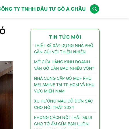
CÔNG TY TNHH ĐẦU TƯ GỖ Á CHÂU
GỖ
TIN TỨC MỚI
THIẾT KẾ XÂY DỰNG NHÀ PHỐ
GẦN GŨI VỚI THIÊN NHIÊN
MỞ CỬA HÀNG KINH DOANH
VÁN GỖ CẦN BAO NHIÊU VỐN?
NHÀ CUNG CẤP GỖ MDF PHỦ
MELAMINE TẠI TP.HCM VÀ KHU
VỰC MIỀN NAM
XU HƯỚNG MÀU GỖ ĐƠN SẮC
CHO NỘI THẤT 2024
PHONG CÁCH NỘI THẤT MUJI
CHO TỔ ẤM CỦA BẠN LUÔN