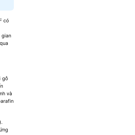
F có
 gian
 qua
i gỗ
ến
ình và
arafin
.
 ứng