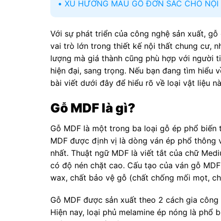
XU HƯỚNG MÀU GỖ ĐƠN SẮC CHO NỘI 
Với sự phát triển của công nghệ sản xuất, gỗ
vai trò lớn trong thiết kế nội thất chung cư
lượng mà giá thành cũng phù hợp với người t
hiện đại, sang trọng. Nếu bạn đang tìm hiểu 
bài viết dưới đây để hiểu rõ về loại vật liệu
Gỗ MDF là gì?
Gỗ MDF là một trong ba loại gỗ ép phổ biến t
MDF được định vị là dòng ván ép phổ thông v
nhất. Thuật ngữ MDF là viết tắt của chữ Medi
có độ nén chặt cao. Cấu tạo của ván gỗ MDF 
wax, chất bảo vệ gỗ (chất chống mối mọt, ch
Gỗ MDF được sản xuất theo 2 cách gia công 
Hiện nay, loại phủ melamine ép nóng là phổ 