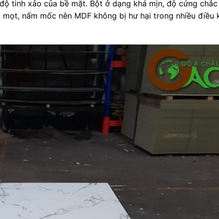
à độ tinh xảo của bề mặt. Bột ở dạng khá mịn, độ cứng chắc
 mọt, nấm mốc nên MDF không bị hư hại trong nhiều điều 