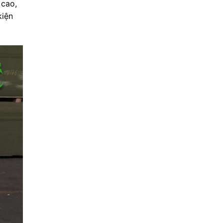
 cao,
kiện