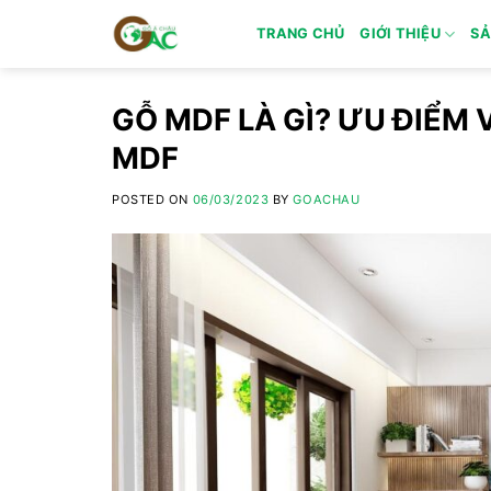
Skip
TRANG CHỦ
GIỚI THIỆU
SẢ
to
content
GỖ MDF LÀ GÌ? ƯU ĐIỂM 
MDF
POSTED ON
06/03/2023
BY
GOACHAU