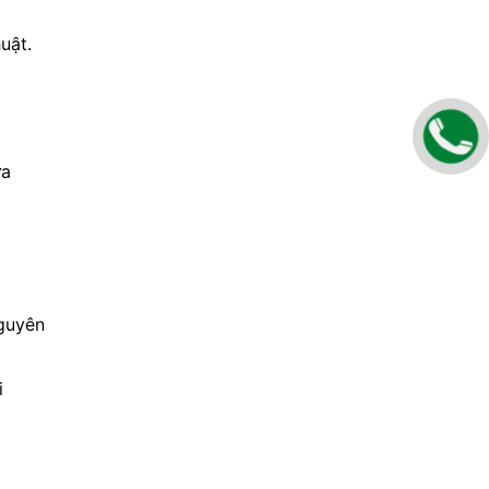
uật.
ưa
nguyên
i