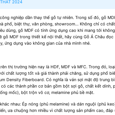
THẤT 2024
 công nghiệp dần thay thế gỗ tự nhiên. Trong số đó, gỗ MD
, nhà phố, biệt thự, văn phòng, showroom… Không chỉ có chất
iêu dùng, gỗ MDF có tính ứng dụng cao khi mang tới không
về gỗ MDF trong thiết kế nội thất, hãy cùng Gỗ Á Châu đọc
 này, ứng dụng vào không gian của nhà mình nhé.
rên thị trường hiện nay là HDF, MDF và MFC. Trong đó, loạ
ới chất lượng tốt và giá thành phải chăng, sử dụng phổ bi
um Density Fiberboard. Có nghĩa là ván sợi mật độ trung b
có các thành phần cơ bản gồm bột sợi gỗ, chất kết dính, p
ống mốc), bột trộn vô cơ, melamine phủ bề mặt.
khác nhau: Ép nóng (phủ melamine) và dán nguội (phủ keo)
biến, ưa chuộng hơn nhiều vì chất lượng sản phẩm cao, đáp